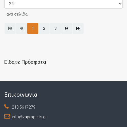
ανά σελίδα
1
2
3
Είδατε Πρόσφατα
Επικοινωνία
210 5617279
info@vapexperts.gr