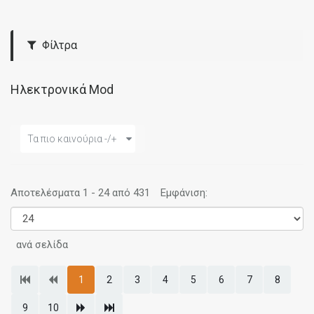
Φίλτρα
Ηλεκτρονικά Mod
Τα πιο καινούρια -/+
Αποτελέσματα 1 - 24 από 431
Εμφάνιση:
ανά σελίδα
1
2
3
4
5
6
7
8
9
10