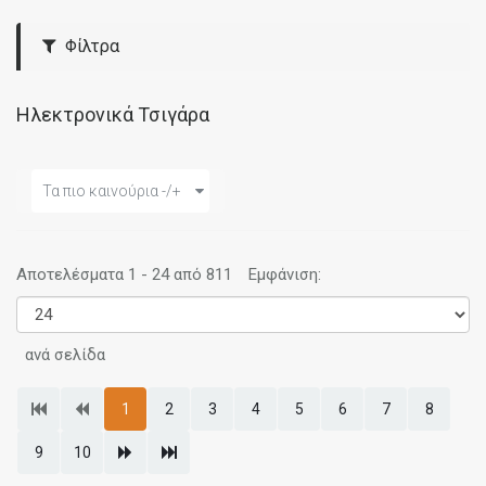
Φίλτρα
Ηλεκτρονικά Τσιγάρα
Τα πιο καινούρια -/+
Αποτελέσματα 1 - 24 από 811
Εμφάνιση:
ανά σελίδα
1
2
3
4
5
6
7
8
9
10