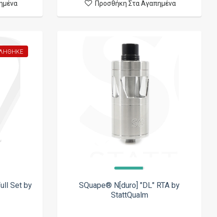
ημένα
Προσθήκη Στα Αγαπημένα
ΛΉΘΗΚΕ
ll Set by
SQuape® N[duro] "DL" RTA by
StattQualm