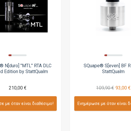
® N[duro] "MTL" RTA DLC
SQuape® S[even] BF 
d Edition by StattQualm
StattQualm
210,00 €
109,90 €
93,00 €
ε με όταν είναι διαθέσιμο!
Ενημέρωσε με όταν είναι δ