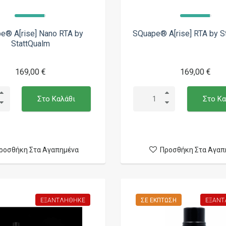
e® A[rise] Nano RTA by
SQuape® A[rise] RTA by S
StattQualm
169,00 €
169,00 €
Στο Καλάθι
Στο Κα
ροσθήκη Στα Αγαπημένα
Προσθήκη Στα Αγαπ
ΕΞΑΝΤΛΉΘΗΚΕ
ΣΕ ΈΚΠΤΩΣΗ
ΕΞΑΝΤ