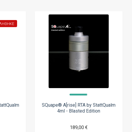
ΛΉΘΗΚΕ
tattQualm
SQuape® A[rise] RTA by StattQualm
n
4ml - Blasted Edition
189,00 €