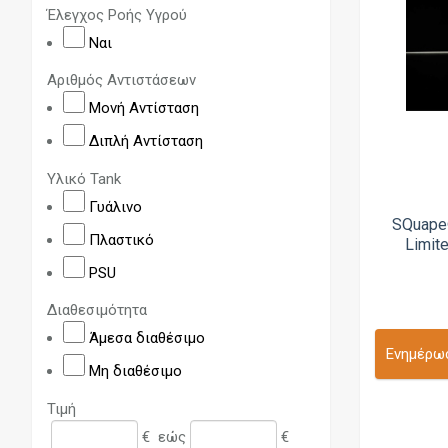
Έλεγχος Ροής Υγρού
Innokin
Ναι
K-C Mods
Αριθμός Αντιστάσεων
Kangertech
Μονή Αντίσταση
Kennedy Vapor
Διπλή Αντίσταση
Kizoku
Υλικό Tank
Kluster Mods
Γυάλινο
SQuape
Mechlyfe
Πλαστικό
Limite
Minoan Mods
PSU
Mission XV
Διαθεσιμότητα
MTerk
Άμεσα διαθέσιμο
Ενημέρωσ
NCR
Μη διαθέσιμο
Neurotech Mods
Τιμή
NTSU
€
εώς
€