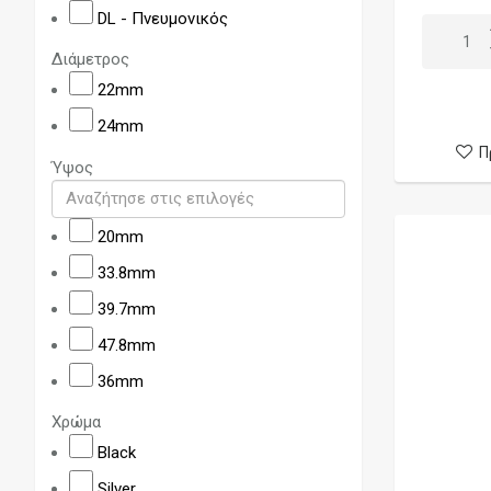
BKS
DL - Πνευμονικός
BP Mods
Διάμετρος
Centenary Mods
22mm
Cloud Mods
24mm
Cthulhu
Π
Ύψος
Damn Vape
Deathwish Modz
20mm
DigiFlavor
33.8mm
District F5VE
39.7mm
DJV
47.8mm
Dotmod
36mm
Dovpo
Χρώμα
E-Phoenix
Black
Early Bird
Silver