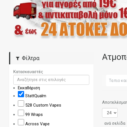
Ατμοπ
Φίλτρα
Κατασκευαστές
Τα πιο και
Εκκαθάριση
StattQualm
Αποτελέσματα
528 Custom Vapes
99 Wraps
ανά σελίδα
Across Vape