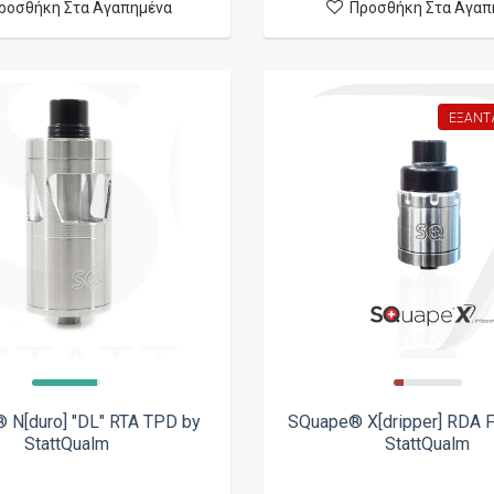
ροσθήκη Στα Αγαπημένα
Προσθήκη Στα Αγαπ
ΕΞΑΝΤ
 N[duro] "DL" RTA TPD by
SQuape® X[dripper] RDA Fu
StattQualm
StattQualm