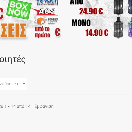
οιητές
νούρια -/+
 1 - 14 από 14
Εμφάνιση: