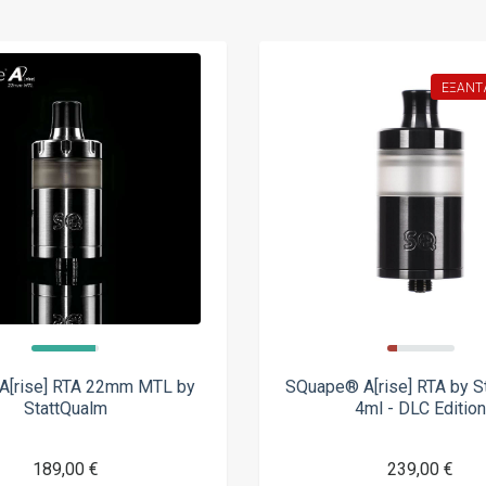
ΕΞΑΝΤ
A[rise] RTA 22mm MTL by
SQuape® A[rise] RTA by S
StattQualm
4ml - DLC Editio
189,00 €
239,00 €