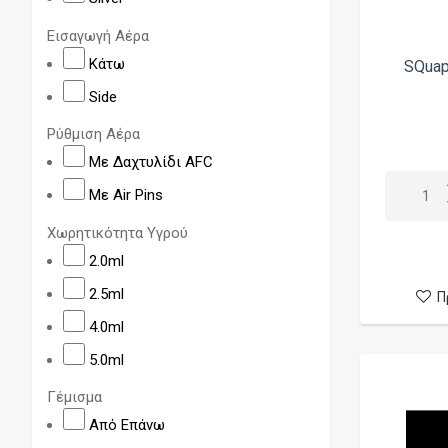
Eleaf
Εισαγωγή Αέρα
Ennequadro Mods
Κάτω
SQuap
Epsilon Forth
Side
Fit Cloud
Ρύθμιση Αέρα
Flash-e-Vapor
Με Δαχτυλίδι AFC
Four One Five
Με Air Pins
Freak Mods
Χωρητικότητα Υγρού
GeekVape
2.0ml
Golden Greek
2.5ml
Π
Haze
4.0ml
Hellvape
5.0ml
Hood Mods
Γέμισμα
HStone Mods
Από Επάνω
iJoy