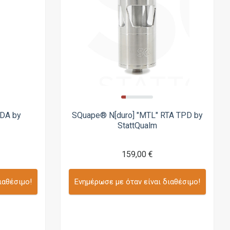
RDA by
SQuape® N[duro] "MTL" RTA TPD by
StattQualm
159,00 €
ιαθέσιμο!
Ενημέρωσε με όταν είναι διαθέσιμο!