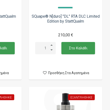
tattQualm
SQuape® N[duro] "DL" RTA DLC Limited
Edition by StattQualm
210,00 €
λάθι
Στο Καλάθι
ημένα
Προσθήκη Στα Αγαπημένα
ΛΉΘΗΚΕ
ΕΞΑΝΤΛΉΘΗΚΕ