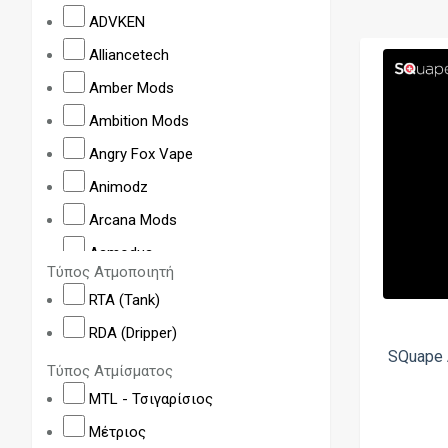
ADVKEN
Alliancetech
Amber Mods
Ambition Mods
Angry Fox Vape
Animodz
Arcana Mods
Asmodus
Τύπος Ατμοποιητή
Aspire
RTA (Tank)
Athea
RDA (Dripper)
Atmistique
SQuape 
Τύπος Ατμίσματος
BB Vapes
MTL - Τσιγαρίσιος
BD Vape
Μέτριος