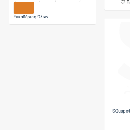
Π
Oumier
Project Septem
Εκκαθάριση Όλων
Psyclone
Purge Mods
qp Design
Reload Vapor
Sirius Mod
Smok
Smokerstore
Squid Industries
Steam Crave
Steampipes
SQuape®
Stutt-Art
Suicide Mods