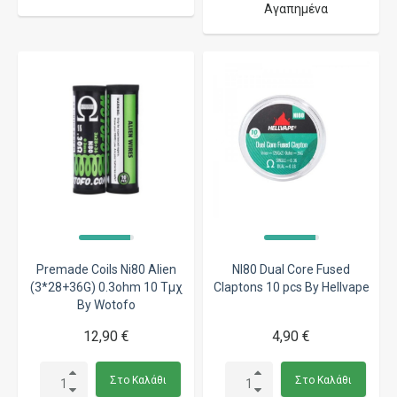
Αγαπημένα
Premade Coils Ni80 Alien
NI80 Dual Core Fused
(3*28+36G) 0.3ohm 10 Τμχ
Claptons 10 pcs By Hellvape
By Wotofo
12,90 €
4,90 €
Στο Καλάθι
Στο Καλάθι