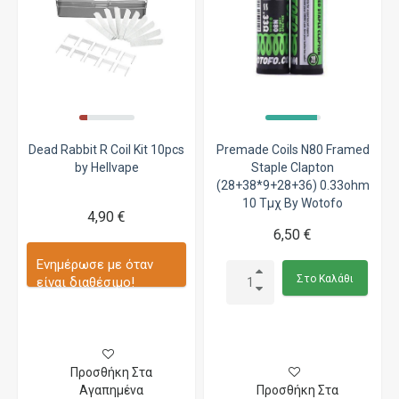
Dead Rabbit R Coil Kit 10pcs
Premade Coils N80 Framed
by Hellvape
Staple Clapton
(28+38*9+28+36) 0.33ohm
10 Τμχ By Wotofo
4,90 €
6,50 €
Ενημέρωσε με όταν
Στο Καλάθι
είναι διαθέσιμο!
Προσθήκη Στα
Αγαπημένα
Προσθήκη Στα