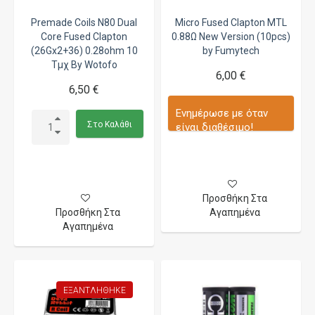
Premade Coils N80 Dual
Micro Fused Clapton MTL
Core Fused Clapton
0.88Ω New Version (10pcs)
(26Gx2+36) 0.28ohm 10
by Fumytech
Τμχ By Wotofo
6,00 €
6,50 €
Ενημέρωσε με όταν
Στο Καλάθι
είναι διαθέσιμο!
Προσθήκη Στα
Προσθήκη Στα
Αγαπημένα
Αγαπημένα
ΕΞΑΝΤΛΉΘΗΚΕ